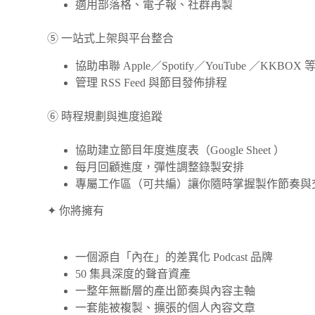
適用部落格、電子報、社群再製
⑤ 一站式上架與平台整合
協助串聯 Apple／Spotify／YouTube ／KKBO
管理 RSS Feed 與節目發佈排程
⑥ 時程規劃與進度追蹤
協助建立節目年度進度表（Google Sheet ）
每月回顧進度，彈性調整錄製安排
專屬工作區（可共編）讓你隨時掌握製作節奏與
✦ 你將擁有
一個源自「內在」的差異化 Podcast 品牌
50 集具深度的聲音資產
一整年無斷層的產出節奏與內容主軸
一套能被複製、擴張的個人內容文章