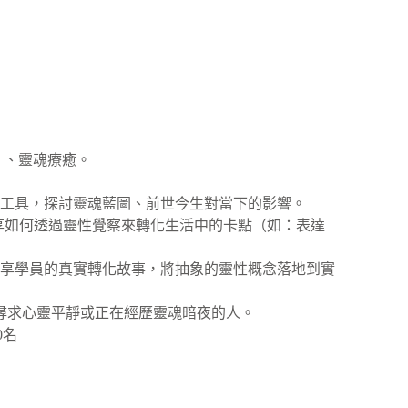
ds）、靈魂療癒。
性工具，探討靈魂藍圖、前世今生對當下的影響。
，常分享如何透過靈性覺察來轉化生活中的卡點（如：表達
分享學員的真實轉化故事，將抽象的靈性概念落地到實
尋求心靈平靜或正在經歷靈魂暗夜的人。
0名