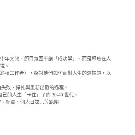
的中年大叔，節目氛圍不講「成功學」，而是聚焦在人
處境。
、斜槓工作者），探討他們如何面對人生的選擇題，以
論失敗、掙扎與重新出發的過程。
的人生「卡住」了的 30-40 世代。
括創業、紀實、個人日誌…等範圍