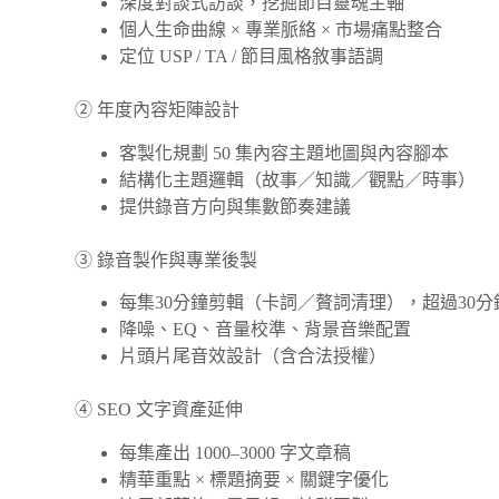
深度對談式訪談，挖掘節目靈魂主軸
個人生命曲線 × 專業脈絡 × 市場痛點整合
定位 USP / TA / 節目風格敘事語調
② 年度內容矩陣設計
客製化規劃 50 集內容主題地圖與內容腳本
結構化主題邏輯（故事／知識／觀點／時事）
提供錄音方向與集數節奏建議
③ 錄音製作與專業後製
每集30分鐘剪輯（卡詞／贅詞清理），超過30
降噪、EQ、音量校準、背景音樂配置
片頭片尾音效設計（含合法授權）
④ SEO 文字資產延伸
每集產出 1000–3000 字文章稿
精華重點 × 標題摘要 × 關鍵字優化