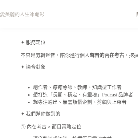
愛美麗的人生冰蹦彩
✦ 服務定位
不只是剪輯聲音，陪你進行個人
聲音的內在考古
，挖掘
✦ 適合對象
創作者、療癒導師、教練、知識型工作者
想打造「長期、穩定、有靈魂」Podcast 品牌者
想專注輸出、無需煩惱企劃、剪輯與上架者
✦ 我們幫你做到的
① 內在考古 × 節目策略定位