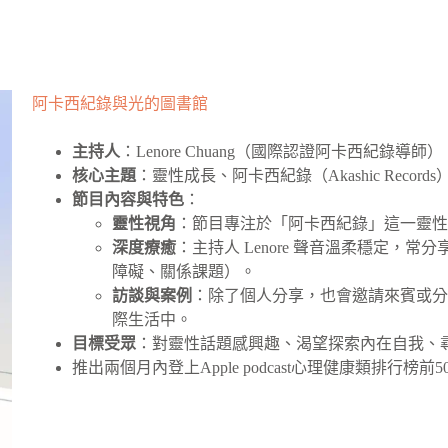
阿卡西紀錄與光的圖書館
主持人
：Lenore Chuang（國際認證阿卡西紀錄導師）
核心主題
：靈性成長、阿卡西紀錄（Akashic Recor
節目內容與特色
：
靈性視角
：節目專注於「阿卡西紀錄」這一靈
深度療癒
：主持人 Lenore 聲音溫柔穩定
障礙、關係課題）。
訪談與案例
：除了個人分享，也會邀請來賓或
際生活中。
目標受眾
：對靈性話題感興趣、渴望探索內在自我、
推出兩個月內登上Apple podcast心理健康類排行榜前5