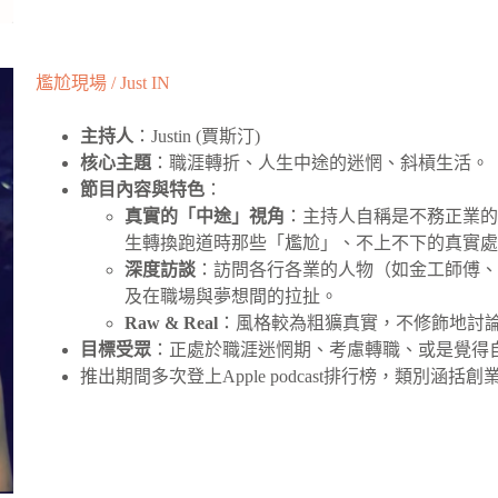
尷尬現場 / Just IN
主持人
：Justin (賈斯汀)
核心主題
：職涯轉折、人生中途的迷惘、斜槓生活。
節目內容與特色
：
真實的「中途」視角
：主持人自稱是不務正業
生轉換跑道時那些「尷尬」、不上不下的真實
深度訪談
：訪問各行各業的人物（如金工師傅
及在職場與夢想間的拉扯。
Raw & Real
：風格較為粗獷真實，不修飾地討
目標受眾
：正處於職涯迷惘期、考慮轉職、或是覺得自己
推出期間多次登上Apple podcast排行榜，類別涵