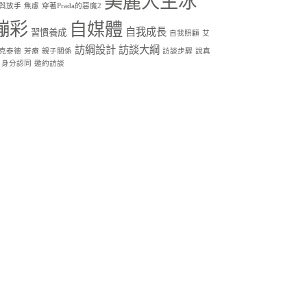
美麗人生冰
與放手
焦慮
穿著Prada的惡魔2
蹦彩
自媒體
自我成長
習慣養成
自我照顧
艾
訪綱設計
訪談大綱
克泰德
芳療
親子關係
訪談步驟
說真
身分認同
邀約訪談