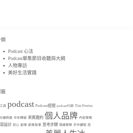
分類
Podcast 心法
Podcast單集節目收聽與大綱
人物專訪
美好生活實踐
標籤
podcast
Podcast經營
Tim Ferriss
I工具
podcast行銷
個人品牌
來賓邀約
分鐘熱度
中年轉變
內容策略
內容設計
思考步驟
初心
創業
創業故事
情緒覺察
手作課程
控