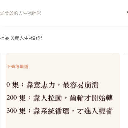
跳
至
愛美麗的人生冰蹦彩
主
要
內
容
標籤
美麗人生冰蹦彩