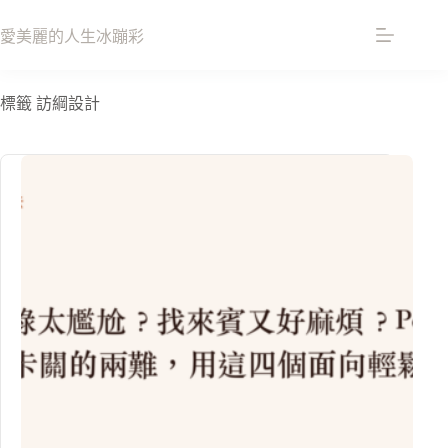
跳
至
愛美麗的人生冰蹦彩
主
要
標籤
訪綱設計
內
容