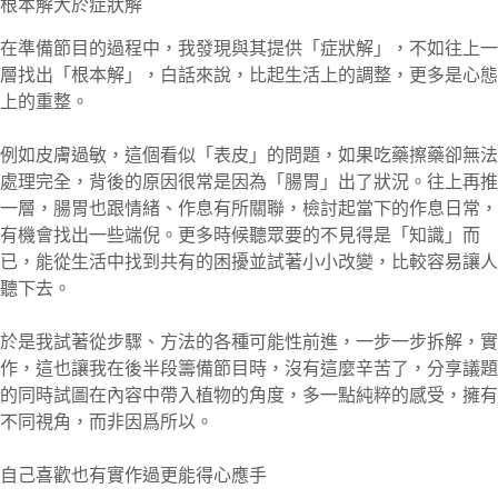
根本解大於症狀解
在準備節目的過程中，我發現與其提供「症狀解」，不如往上一
層找出「根本解」，白話來說，比起生活上的調整，更多是心態
上的重整。
例如皮膚過敏，這個看似「表皮」的問題，如果吃藥擦藥卻無法
處理完全，背後的原因很常是因為「腸胃」出了狀況。往上再推
一層，腸胃也跟情緒、作息有所關聯，檢討起當下的作息日常，
有機會找出一些端倪。更多時候聽眾要的不見得是「知識」而
已，能從生活中找到共有的困擾並試著小小改變，比較容易讓人
聽下去。
於是我試著從步驟、方法的各種可能性前進，一步一步拆解，實
作，這也讓我在後半段籌備節目時，沒有這麼辛苦了，分享議題
的同時試圖在內容中帶入植物的角度，多一點純粹的感受，擁有
不同視角，而非因爲所以。
自己喜歡也有實作過更能得心應手